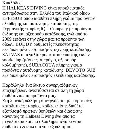
Κυκλάδες.
H HALKEAS DIVING είναι αποκλειστικός
αντιπρόσωπος στην Eλλάδα του Ιταλικού οίκου
EFFESUB όπου διαθέτει πλήρη γκάμα προϊόντων
ελεύθερης και αυτόνομης κατάδυσης, της
Γερμανικής εταιρίας IQ – Company με προϊόντα
ένδυσης και αξεσουάρ κατάδυσης, ενώ από το
2009 εισάγει στην χώρα μας τα προϊόντα των
οίκων, BUDDY ρυθμιστές πλευστότητας –
εξειδικευμένος εξοπλισμός τεχνικής κατάδυσης,
SALVAS ο μεγαλύτερος κατασκευαστής ειδών
snorkeling (μάσκες, πτερύγια, αξεσουάρ
κολύμβησης), SUBACQUA πλήρης γκάμα
προϊόντων αυτόνομης κατάδυσης, DEVOTO SUB
εξειδικευμένος εξοπλισμός ελεύθερης κατάδυσης.
Παράλληλα ένα δίκτυο συνεργαζόμενων
επιχειρήσεων αναπτύσσεται σε όλη τη χώρα
διαθέτοντας τα προϊόντα μας.
Στη λιανική πώληση συνεργάζεται με κορυφαίες
καταδυτικές εταιρίες, καθώς επίσης διαθέτει
εξοπλισμό πρώτων βοηθειών και διάσωσης,
κάνοντας τη Halkeas Diving ένα απο τα
μεγαλύτερα και πιο ολοκληρωμένα κέντρα
διάθεσης εξειδικευμένου εξοπλισμού.