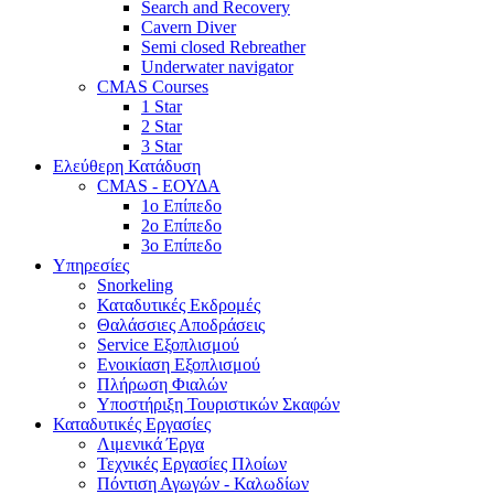
Search and Recovery
Cavern Diver
Semi closed Rebreather
Underwater navigator
CMAS Courses
1 Star
2 Star
3 Star
Ελεύθερη Κατάδυση
CMAS - ΕΟΥΔΑ
1ο Επίπεδο
2ο Επίπεδο
3ο Επίπεδο
Υπηρεσίες
Snorkeling
Καταδυτικές Εκδρομές
Θαλάσσιες Αποδράσεις
Service Εξοπλισμού
Ενοικίαση Εξοπλισμού
Πλήρωση Φιαλών
Υποστήριξη Τουριστικών Σκαφών
Καταδυτικές Εργασίες
Λιμενικά Έργα
Τεχνικές Εργασίες Πλοίων
Πόντιση Αγωγών - Καλωδίων