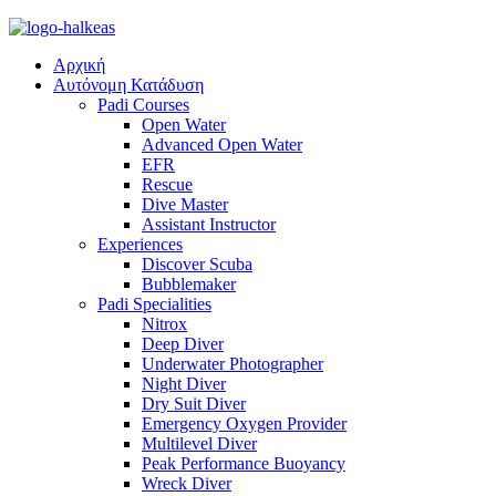
Αρχική
Αυτόνομη Κατάδυση
Padi Courses
Open Water
Advanced Open Water
EFR
Rescue
Dive Master
Assistant Instructor
Experiences
Discover Scuba
Bubblemaker
Padi Specialities
Nitrox
Deep Diver
Underwater Photographer
Night Diver
Dry Suit Diver
Emergency Oxygen Provider
Multilevel Diver
Peak Performance Buoyancy
Wreck Diver