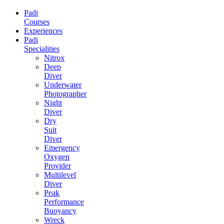
Padi
Courses
Experiences
Padi
Specialities
Nitrox
Deep
Diver
Underwater
Photographer
Night
Diver
Dry
Suit
Diver
Emergency
Oxygen
Provider
Multilevel
Diver
Peak
Performance
Buoyancy
Wreck