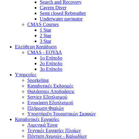
Search and Recovery
Cavern Diver
Semi closed Rebreather
Underwater navigator
CMAS Courses
1 Star
2 Star
3 Star
Ελεύθερη Κατάδυση
CMAS - ΕΟΥΔΑ
1ο Επίπεδο
2ο Επίπεδο
3ο Επίπεδο
Υπηρεσίες
Snorkeling
Καταδυτικές Εκδρομές
Θαλάσσιες Αποδράσεις
Service Εξοπλισμού
Ενοικίαση Εξοπλισμού
Πλήρωση Φιαλών
Υποστήριξη Τουριστικών Σκαφών
Καταδυτικές Εργασίες
Λιμενικά Έργα
Τεχνικές Εργασίες Πλοίων
Πόντιση Αγωγών - Καλωδίων