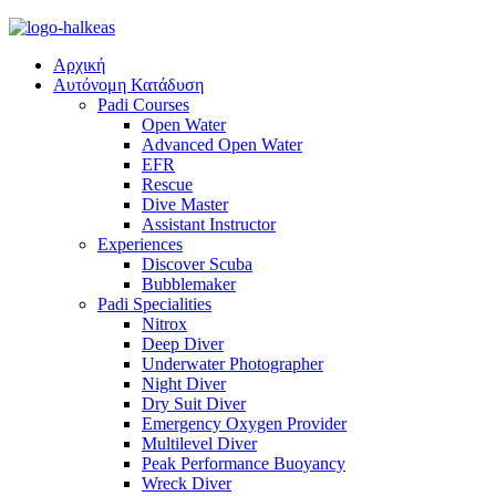
Αρχική
Αυτόνομη Κατάδυση
Padi Courses
Open Water
Advanced Open Water
EFR
Rescue
Dive Master
Assistant Instructor
Experiences
Discover Scuba
Bubblemaker
Padi Specialities
Nitrox
Deep Diver
Underwater Photographer
Night Diver
Dry Suit Diver
Emergency Oxygen Provider
Multilevel Diver
Peak Performance Buoyancy
Wreck Diver