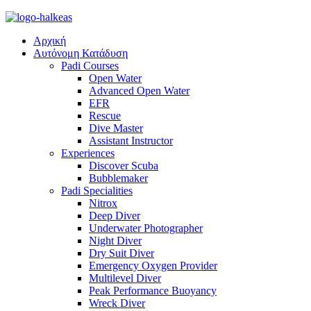
Αρχική
Αυτόνομη Κατάδυση
Padi Courses
Open Water
Advanced Open Water
EFR
Rescue
Dive Master
Assistant Instructor
Experiences
Discover Scuba
Bubblemaker
Padi Specialities
Nitrox
Deep Diver
Underwater Photographer
Night Diver
Dry Suit Diver
Emergency Oxygen Provider
Multilevel Diver
Peak Performance Buoyancy
Wreck Diver