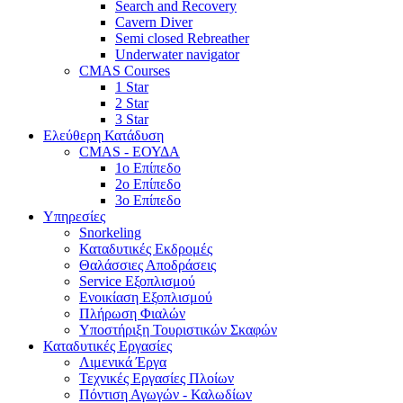
Search and Recovery
Cavern Diver
Semi closed Rebreather
Underwater navigator
CMAS Courses
1 Star
2 Star
3 Star
Ελεύθερη Κατάδυση
CMAS - ΕΟΥΔΑ
1ο Επίπεδο
2ο Επίπεδο
3ο Επίπεδο
Υπηρεσίες
Snorkeling
Καταδυτικές Εκδρομές
Θαλάσσιες Αποδράσεις
Service Εξοπλισμού
Ενοικίαση Εξοπλισμού
Πλήρωση Φιαλών
Υποστήριξη Τουριστικών Σκαφών
Καταδυτικές Εργασίες
Λιμενικά Έργα
Τεχνικές Εργασίες Πλοίων
Πόντιση Αγωγών - Καλωδίων