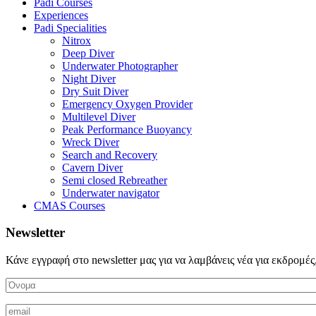
Padi Courses
Experiences
Padi Specialities
Nitrox
Deep Diver
Underwater Photographer
Night Diver
Dry Suit Diver
Emergency Oxygen Provider
Multilevel Diver
Peak Performance Buoyancy
Wreck Diver
Search and Recovery
Cavern Diver
Semi closed Rebreather
Underwater navigator
CMAS Courses
Newsletter
Κάνε εγγραφή στο newsletter μας για να λαμβάνεις νέα για εκδρομές