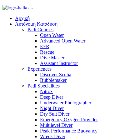
Αρχική
Αυτόνομη Κατάδυση
Padi Courses
Open Water
Advanced Open Water
EFR
Rescue
Dive Master
Assistant Instructor
Experiences
Discover Scuba
Bubblemaker
Padi Specialities
Nitrox
Deep Diver
Underwater Photographer
Night Diver
Dry Suit Diver
Emergency Oxygen Provider
Multilevel Diver
Peak Performance Buoyancy
Wreck Diver