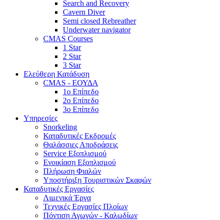
Search and Recovery
Cavern Diver
Semi closed Rebreather
Underwater navigator
CMAS Courses
1 Star
2 Star
3 Star
Ελεύθερη Κατάδυση
CMAS - ΕΟΥΔΑ
1ο Επίπεδο
2ο Επίπεδο
3ο Επίπεδο
Υπηρεσίες
Snorkeling
Καταδυτικές Εκδρομές
Θαλάσσιες Αποδράσεις
Service Εξοπλισμού
Ενοικίαση Εξοπλισμού
Πλήρωση Φιαλών
Υποστήριξη Τουριστικών Σκαφών
Καταδυτικές Εργασίες
Λιμενικά Έργα
Τεχνικές Εργασίες Πλοίων
Πόντιση Αγωγών - Καλωδίων