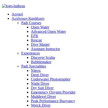
Αρχική
Αυτόνομη Κατάδυση
Padi Courses
Open Water
Advanced Open Water
EFR
Rescue
Dive Master
Assistant Instructor
Experiences
Discover Scuba
Bubblemaker
Padi Specialities
Nitrox
Deep Diver
Underwater Photographer
Night Diver
Dry Suit Diver
Emergency Oxygen Provider
Multilevel Diver
Peak Performance Buoyancy
Wreck Diver