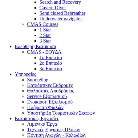
Search and Recovery
Cavern Diver
Semi closed Rebreather
Underwater navigator
CMAS Courses
1 Star
2 Star
3 Star
Ελεύθερη Κατάδυση
CMAS - ΕΟΥΔΑ
1ο Επίπεδο
2ο Επίπεδο
3ο Επίπεδο
Υπηρεσίες
Snorkeling
Καταδυτικές Εκδρομές
Θαλάσσιες Αποδράσεις
Service Εξοπλισμού
Ενοικίαση Εξοπλισμού
Πλήρωση Φιαλών
Υποστήριξη Τουριστικών Σκαφών
Καταδυτικές Εργασίες
Λιμενικά Έργα
Τεχνικές Εργασίες Πλοίων
Πόντιση Αγωγών - Καλωδίων