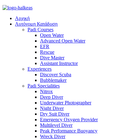
Αρχική
Αυτόνομη Κατάδυση
Padi Courses
Open Water
Advanced Open Water
EFR
Rescue
Dive Master
Assistant Instructor
Experiences
Discover Scuba
Bubblemaker
Padi Specialities
Nitrox
Deep Diver
Underwater Photographer
Night Diver
Dry Suit Diver
Emergency Oxygen Provider
Multilevel Diver
Peak Performance Buoyancy
Wreck Diver