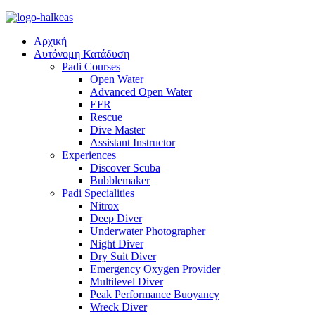
Αρχική
Αυτόνομη Κατάδυση
Padi Courses
Open Water
Advanced Open Water
EFR
Rescue
Dive Master
Assistant Instructor
Experiences
Discover Scuba
Bubblemaker
Padi Specialities
Nitrox
Deep Diver
Underwater Photographer
Night Diver
Dry Suit Diver
Emergency Oxygen Provider
Multilevel Diver
Peak Performance Buoyancy
Wreck Diver