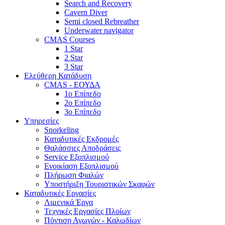
Search and Recovery
Cavern Diver
Semi closed Rebreather
Underwater navigator
CMAS Courses
1 Star
2 Star
3 Star
Ελεύθερη Κατάδυση
CMAS - ΕΟΥΔΑ
1ο Επίπεδο
2ο Επίπεδο
3ο Επίπεδο
Υπηρεσίες
Snorkeling
Καταδυτικές Εκδρομές
Θαλάσσιες Αποδράσεις
Service Εξοπλισμού
Ενοικίαση Εξοπλισμού
Πλήρωση Φιαλών
Υποστήριξη Τουριστικών Σκαφών
Καταδυτικές Εργασίες
Λιμενικά Έργα
Τεχνικές Εργασίες Πλοίων
Πόντιση Αγωγών - Καλωδίων