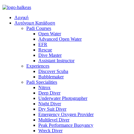
Αρχική
Αυτόνομη Κατάδυση
Padi Courses
Open Water
Advanced Open Water
EFR
Rescue
Dive Master
Assistant Instructor
Experiences
Discover Scuba
Bubblemaker
Padi Specialities
Nitrox
Deep Diver
Underwater Photographer
Night Diver
Dry Suit Diver
Emergency Oxygen Provider
Multilevel Diver
Peak Performance Buoyancy
Wreck Diver