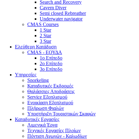
Search and Recovery
Cavern Diver
Semi closed Rebreather
Underwater navigator
CMAS Courses
1 Star
2 Star
3 Star
Ελεύθερη Κατάδυση
CMAS - ΕΟΥΔΑ
1ο Επίπεδο
2ο Επίπεδο
3ο Επίπεδο
Υπηρεσίες
Snorkeling
Καταδυτικές Εκδρομές
Θαλάσσιες Αποδράσεις
Service Εξοπλισμού
Ενοικίαση Εξοπλισμού
Πλήρωση Φιαλών
Υποστήριξη Τουριστικών Σκαφών
Καταδυτικές Εργασίες
Λιμενικά Έργα
Τεχνικές Εργασίες Πλοίων
Πόντιση Αγωγών - Καλωδίων