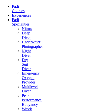
Padi
Courses
Experiences
Padi
Specialities
Nitrox
Deep
Diver
Underwater
Photographer
Night
Diver
Dry
Suit
Diver
Emergency
Oxygen
Provider
Multilevel
Diver
Peak
Performance
Buoyancy
Wreck