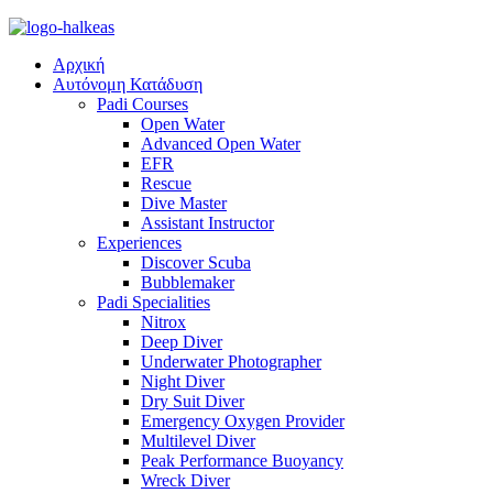
Αρχική
Αυτόνομη Κατάδυση
Padi Courses
Open Water
Advanced Open Water
EFR
Rescue
Dive Master
Assistant Instructor
Experiences
Discover Scuba
Bubblemaker
Padi Specialities
Nitrox
Deep Diver
Underwater Photographer
Night Diver
Dry Suit Diver
Emergency Oxygen Provider
Multilevel Diver
Peak Performance Buoyancy
Wreck Diver