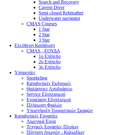
Search and Recovery
Cavern Diver
Semi closed Rebreather
Underwater navigator
CMAS Courses
1 Star
2 Star
3 Star
Ελεύθερη Κατάδυση
CMAS - ΕΟΥΔΑ
1ο Επίπεδο
2ο Επίπεδο
3ο Επίπεδο
Υπηρεσίες
Snorkeling
Καταδυτικές Εκδρομές
Θαλάσσιες Αποδράσεις
Service Εξοπλισμού
Ενοικίαση Εξοπλισμού
Πλήρωση Φιαλών
Υποστήριξη Τουριστικών Σκαφών
Καταδυτικές Εργασίες
Λιμενικά Έργα
Τεχνικές Εργασίες Πλοίων
Πόντιση Αγωγών - Καλωδίων