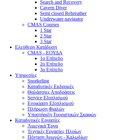
Search and Recovery
Cavern Diver
Semi closed Rebreather
Underwater navigator
CMAS Courses
1 Star
2 Star
3 Star
Ελεύθερη Κατάδυση
CMAS - ΕΟΥΔΑ
1ο Επίπεδο
2ο Επίπεδο
3ο Επίπεδο
Υπηρεσίες
Snorkeling
Καταδυτικές Εκδρομές
Θαλάσσιες Αποδράσεις
Service Εξοπλισμού
Ενοικίαση Εξοπλισμού
Πλήρωση Φιαλών
Υποστήριξη Τουριστικών Σκαφών
Καταδυτικές Εργασίες
Λιμενικά Έργα
Τεχνικές Εργασίες Πλοίων
Πόντιση Αγωγών - Καλωδίων