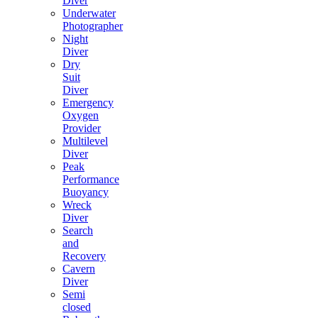
Diver
Underwater
Photographer
Night
Diver
Dry
Suit
Diver
Emergency
Oxygen
Provider
Multilevel
Diver
Peak
Performance
Buoyancy
Wreck
Diver
Search
and
Recovery
Cavern
Diver
Semi
closed