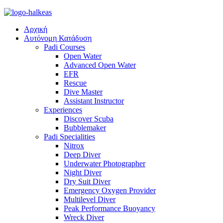
Αρχική
Αυτόνομη Κατάδυση
Padi Courses
Open Water
Advanced Open Water
EFR
Rescue
Dive Master
Assistant Instructor
Experiences
Discover Scuba
Bubblemaker
Padi Specialities
Nitrox
Deep Diver
Underwater Photographer
Night Diver
Dry Suit Diver
Emergency Oxygen Provider
Multilevel Diver
Peak Performance Buoyancy
Wreck Diver