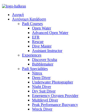
Αρχική
Αυτόνομη Κατάδυση
Padi Courses
Open Water
Advanced Open Water
EFR
Rescue
Dive Master
Assistant Instructor
Experiences
Discover Scuba
Bubblemaker
Padi Specialities
Nitrox
Deep Diver
Underwater Photographer
Night Diver
Dry Suit Diver
Emergency Oxygen Provider
Multilevel Diver
Peak Performance Buoyancy
Wreck Diver