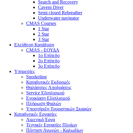
Search and Recovery
Cavern Diver
Semi closed Rebreather
Underwater navigator
CMAS Courses
1 Star
2 Star
3 Star
Ελεύθερη Κατάδυση
CMAS - ΕΟΥΔΑ
1ο Επίπεδο
2ο Επίπεδο
3ο Επίπεδο
Υπηρεσίες
Snorkeling
Καταδυτικές Εκδρομές
Θαλάσσιες Αποδράσεις
Service Εξοπλισμού
Ενοικίαση Εξοπλισμού
Πλήρωση Φιαλών
Υποστήριξη Τουριστικών Σκαφών
Καταδυτικές Εργασίες
Λιμενικά Έργα
Τεχνικές Εργασίες Πλοίων
Πόντιση Αγωγών - Καλωδίων